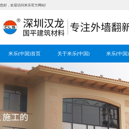
您好，欢迎访问米乐官方网站!
米乐(中国)首页
关于米乐(中国)
米乐(中国